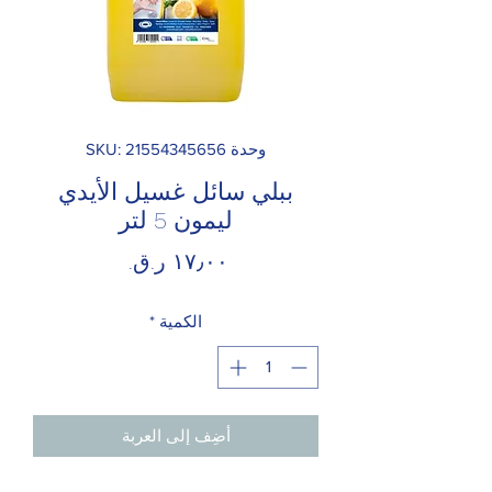
وحدة SKU: 21554345656
ببلي سائل غسيل الأيدي
ليمون 5 لتر
السعر
الكمية
*
أضِف إلى العربة