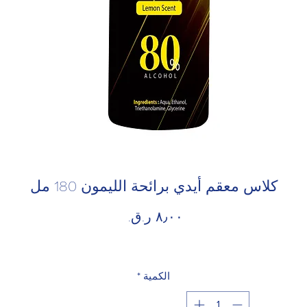
كلاس معقم أيدي برائحة الليمون 180 مل
السعر
الكمية
*