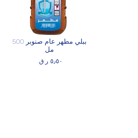
ببلي مطهر عام صنوبر 500
مل
السعر
الكمية
*
أضِف إلى العربة