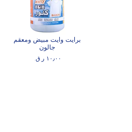
برايت وايت مبيض ومعقم
جالون
السعر
الكمية
*
أضِف إلى العربة