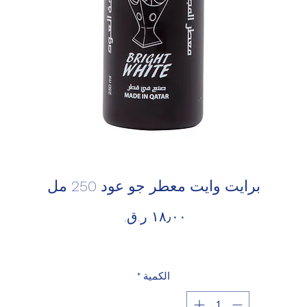
برايت وايت معطر جو عود 250 مل
السعر
الكمية
*